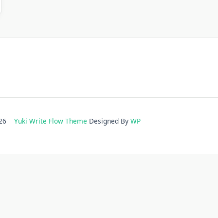
2026
Yuki Write Flow Theme
Designed By
WP