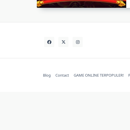
Blog
Contact
GAME ONLINE TERPOPULER!