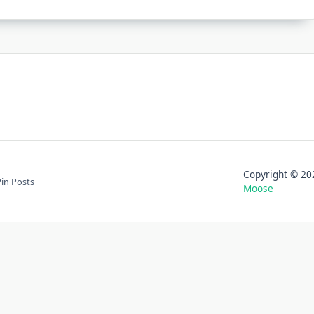
Copyright © 
Pin Posts
Moose