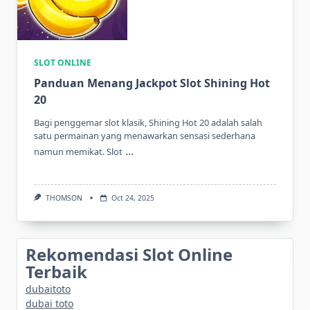
SLOT ONLINE
Panduan Menang Jackpot Slot Shining Hot
20
Bagi penggemar slot klasik, Shining Hot 20 adalah salah
satu permainan yang menawarkan sensasi sederhana
...
namun memikat. Slot
THOMSON
Oct 24, 2025
Rekomendasi Slot Online
Terbaik
dubaitoto
dubai toto