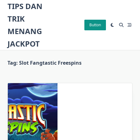
Skip
TIPS DAN
to
TRIK
content
Button
MENANG
JACKPOT
Tag:
Slot Fangtastic Freespins