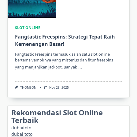
SLOT ONLINE
Fangtastic Freespins: Strategi Tepat Raih
Kemenangan Besar!
Fangtastic Freespins termasuk salah satu slot online
bertema vampirnya yang misterius dan fitur freespins
...
yang menjanjikan jackpot. Banyak
THOMSON
Nov 28, 2025
Rekomendasi Slot Online
Terbaik
dubaitoto
dubai toto