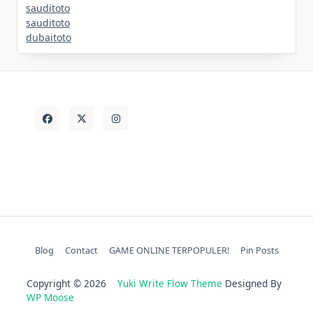
sauditoto
sauditoto
dubaitoto
Blog
Contact
GAME ONLINE TERPOPULER!
Pin Posts
Copyright © 2026
Yuki Write Flow Theme
Designed By
WP Moose