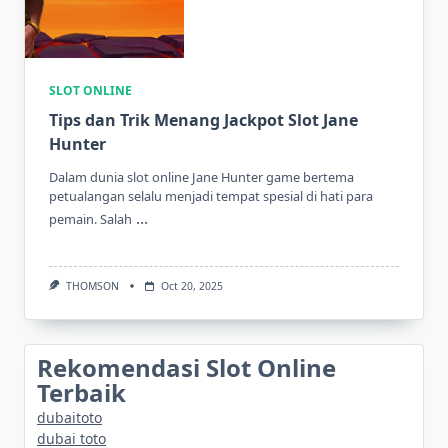
SLOT ONLINE
Tips dan Trik Menang Jackpot Slot Jane
Hunter
Dalam dunia slot online Jane Hunter game bertema
petualangan selalu menjadi tempat spesial di hati para
...
pemain. Salah
THOMSON
Oct 20, 2025
Rekomendasi Slot Online
Terbaik
dubaitoto
dubai toto