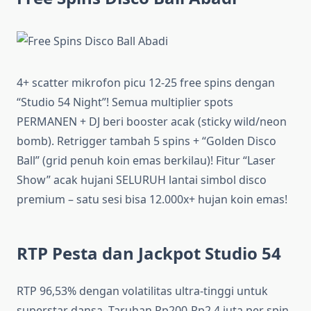
4+ scatter mikrofon picu 12-25 free spins dengan
“Studio 54 Night”! Semua multiplier spots
PERMANEN + DJ beri booster acak (sticky wild/neon
bomb). Retrigger tambah 5 spins + “Golden Disco
Ball” (grid penuh koin emas berkilau)! Fitur “Laser
Show” acak hujani SELURUH lantai simbol disco
premium – satu sesi bisa 12.000x+ hujan koin emas!
RTP Pesta dan Jackpot Studio 54
RTP 96,53% dengan volatilitas ultra-tinggi untuk
superstar dansa. Taruhan Rp200-Rp2,4 juta per spin,