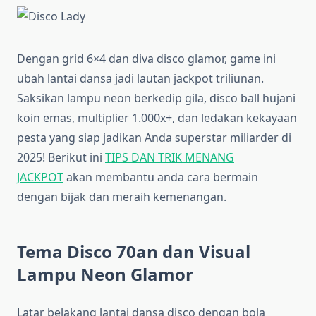
Dengan grid 6×4 dan diva disco glamor, game ini
ubah lantai dansa jadi lautan jackpot triliunan.
Saksikan lampu neon berkedip gila, disco ball hujani
koin emas, multiplier 1.000x+, dan ledakan kekayaan
pesta yang siap jadikan Anda superstar miliarder di
2025! Berikut ini
TIPS DAN TRIK MENANG
JACKPOT
akan membantu anda cara bermain
dengan bijak dan meraih kemenangan.
Tema Disco 70an dan Visual
Lampu Neon Glamor
Latar belakang lantai dansa disco dengan bola