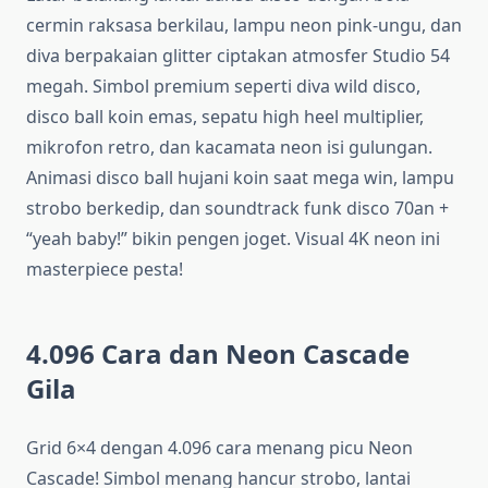
cermin raksasa berkilau, lampu neon pink-ungu, dan
diva berpakaian glitter ciptakan atmosfer Studio 54
megah. Simbol premium seperti diva wild disco,
disco ball koin emas, sepatu high heel multiplier,
mikrofon retro, dan kacamata neon isi gulungan.
Animasi disco ball hujani koin saat mega win, lampu
strobo berkedip, dan soundtrack funk disco 70an +
“yeah baby!” bikin pengen joget. Visual 4K neon ini
masterpiece pesta!
4.096 Cara dan Neon Cascade
Gila
Grid 6×4 dengan 4.096 cara menang picu Neon
Cascade! Simbol menang hancur strobo, lantai