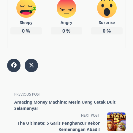
Sleepy
Angry
Surprise
0
%
0
%
0
%
<span
PREVIOUS POST
class="nav-
Amazing Money Machine: Mesin Uang Cetak Duit
subtitle
Selamanya!
screen-
NEXT POST
reader-
The Ultimate: 5 Garis Penghancur Rekor
text">Page</span>
Kemenangan Abadi!