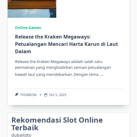
Online Games
Release the Kraken Megaways:
Petualangan Mencari Harta Karun di Laut
Dalam
Release the Kraken Megaways adalah salah satu
permainan yang menghadirkan sensasi petualangan
...
bawah laut yang mendebarkan. Dengan tema
THOMSON
Oct 5, 2025
Rekomendasi Slot Online
Terbaik
dubaitoto