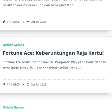
...
belakang era Romawi Kuno dan tema gladiator
THOMSON
Oct 15, 2025
Online Games
Fortune Ace: Keberuntungan Raja Kartu!
Fortune Ace adalah slot online dari Pragmatic Play yang hadir dengan
...
tema kartu klasik, fokus pada simbol-simbol kartu
THOMSON
Oct 13, 2025
Online Games