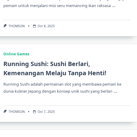
...
pemain untuk menjalani misi seru memancing ikan raksasa
THOMSON
Oct 8, 2025
Online Games
Running Sushi: Sushi Berlari,
Kemenangan Melaju Tanpa Henti!
Running Sushi adalah permainan slot yang membawa pemain ke
...
dunia kuliner Jepang dengan konsep unik sushi yang berlari
THOMSON
Oct 7, 2025