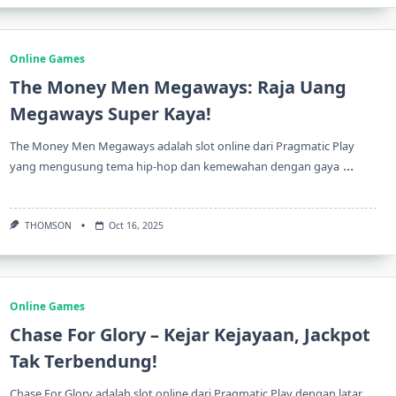
Online Games
The Money Men Megaways: Raja Uang
Megaways Super Kaya!
The Money Men Megaways adalah slot online dari Pragmatic Play
...
yang mengusung tema hip-hop dan kemewahan dengan gaya
THOMSON
Oct 16, 2025
Online Games
Chase For Glory – Kejar Kejayaan, Jackpot
Tak Terbendung!
Chase For Glory adalah slot online dari Pragmatic Play dengan latar