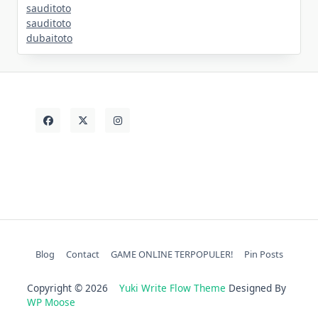
sauditoto
sauditoto
dubaitoto
Blog
Contact
GAME ONLINE TERPOPULER!
Pin Posts
Copyright © 2026
Yuki Write Flow Theme
Designed By
WP Moose