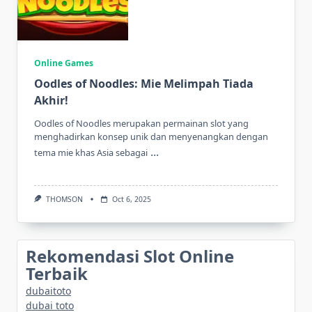
Online Games
Oodles of Noodles: Mie Melimpah Tiada
Akhir!
Oodles of Noodles merupakan permainan slot yang
menghadirkan konsep unik dan menyenangkan dengan
...
tema mie khas Asia sebagai
THOMSON
Oct 6, 2025
Rekomendasi Slot Online
Terbaik
dubaitoto
dubai toto