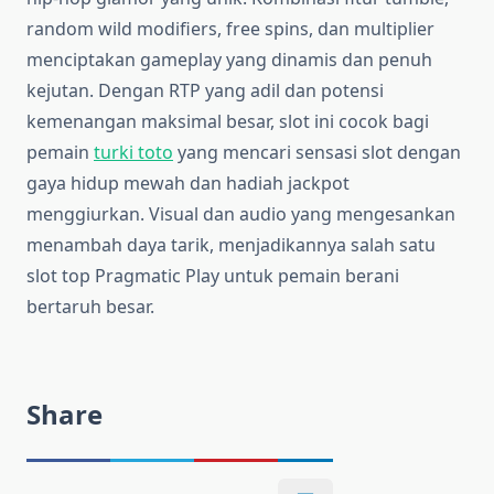
random wild modifiers, free spins, dan multiplier
menciptakan gameplay yang dinamis dan penuh
kejutan. Dengan RTP yang adil dan potensi
kemenangan maksimal besar, slot ini cocok bagi
pemain
turki toto
yang mencari sensasi slot dengan
gaya hidup mewah dan hadiah jackpot
menggiurkan. Visual dan audio yang mengesankan
menambah daya tarik, menjadikannya salah satu
slot top Pragmatic Play untuk pemain berani
bertaruh besar.
Share