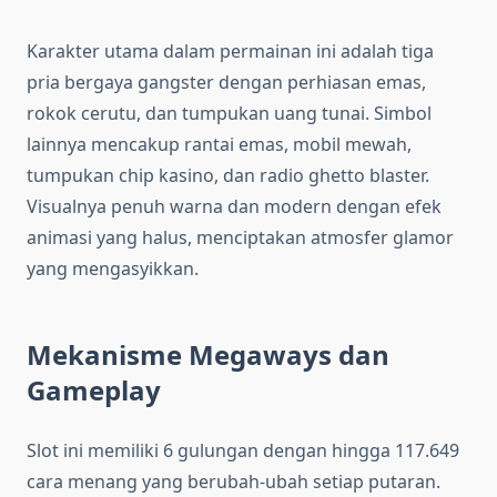
Karakter utama dalam permainan ini adalah tiga
pria bergaya gangster dengan perhiasan emas,
rokok cerutu, dan tumpukan uang tunai. Simbol
lainnya mencakup rantai emas, mobil mewah,
tumpukan chip kasino, dan radio ghetto blaster.
Visualnya penuh warna dan modern dengan efek
animasi yang halus, menciptakan atmosfer glamor
yang mengasyikkan.
Mekanisme Megaways dan
Gameplay
Slot ini memiliki 6 gulungan dengan hingga 117.649
cara menang yang berubah-ubah setiap putaran.