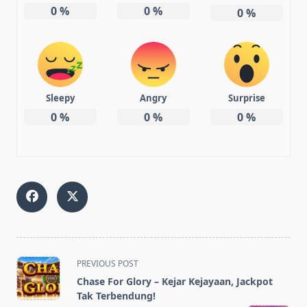
0
%
0
%
0
%
Sleepy
Angry
Surprise
0
%
0
%
0
%
<span
PREVIOUS POST
class="nav-
Chase For Glory – Kejar Kejayaan, Jackpot
subtitle
Tak Terbendung!