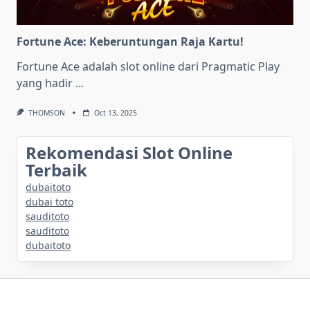
Fortune Ace: Keberuntungan Raja Kartu!
Fortune Ace adalah slot online dari Pragmatic Play
yang hadir
...
THOMSON
Oct 13, 2025
Rekomendasi Slot Online
Terbaik
dubaitoto
dubai toto
sauditoto
sauditoto
dubaitoto