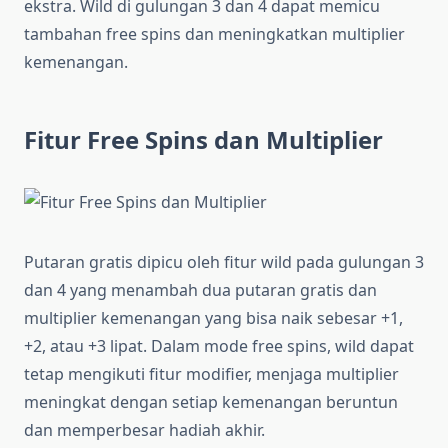
ekstra. Wild di gulungan 3 dan 4 dapat memicu
tambahan free spins dan meningkatkan multiplier
kemenangan.
Fitur Free Spins dan Multiplier
Putaran gratis dipicu oleh fitur wild pada gulungan 3
dan 4 yang menambah dua putaran gratis dan
multiplier kemenangan yang bisa naik sebesar +1,
+2, atau +3 lipat. Dalam mode free spins, wild dapat
tetap mengikuti fitur modifier, menjaga multiplier
meningkat dengan setiap kemenangan beruntun
dan memperbesar hadiah akhir.