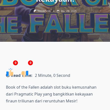
THOMSON
Dec 29, 2025
0
0
Read Time:
2 Minute, 0 Second
Book of the Fallen adalah slot buku kemusnahan
dari Pragmatic Play yang bangkitkan kekayaan
firaun triliunan dari reruntuhan Mesir!