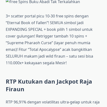
3+ scatter portal picu 10-30 free spins dengan
“Eternal Book of Fallen”! SEMUA simbol jadi
EXPANDING SPECIAL + book pilih 1 simbol untuk
cover gulungan! Retrigger tambah 10 spins +
“Supreme Pharaoh Curse” (layar penuh mumia
emas)! Fitur “Total Apocalypse” acak bangkitkan
SELURUH makam jadi wild firaun – satu sesi bisa
110.000x+ kekayaan segala Mesir!
RTP Kutukan dan Jackpot Raja
Firaun
RTP 96,91% dengan volatilitas ultra-gelap untuk raja