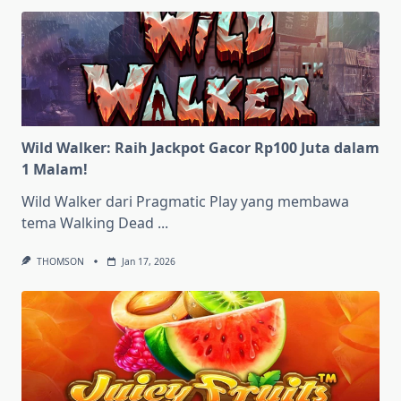
Wild Walker: Raih Jackpot Gacor Rp100 Juta dalam
1 Malam!
Wild Walker dari Pragmatic Play yang membawa
tema Walking Dead
...
THOMSON
Jan 17, 2026