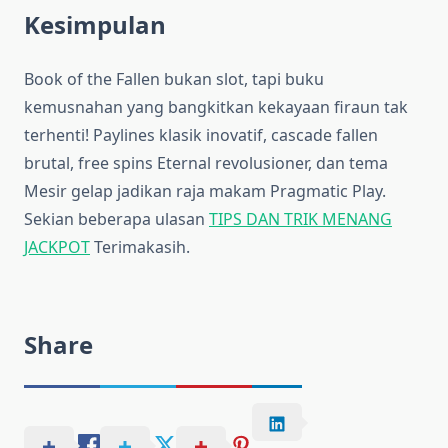
Kesimpulan
Book of the Fallen bukan slot, tapi buku
kemusnahan yang bangkitkan kekayaan firaun tak
terhenti! Paylines klasik inovatif, cascade fallen
brutal, free spins Eternal revolusioner, dan tema
Mesir gelap jadikan raja makam Pragmatic Play.
Sekian beberapa ulasan
TIPS DAN TRIK MENANG
JACKPOT
Terimakasih.
Share