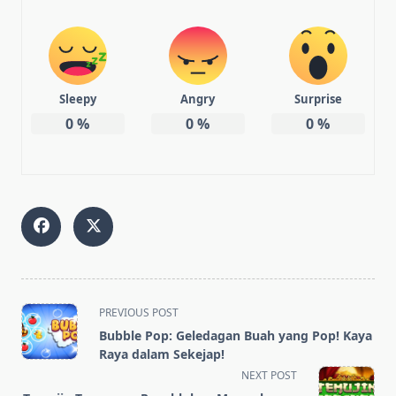
Sleepy
Angry
Surprise
0
%
0
%
0
%
<span
PREVIOUS POST
class="nav-
Bubble Pop: Geledagan Buah yang Pop! Kaya
subtitle
Raya dalam Sekejap!
screen-
NEXT POST
reader-