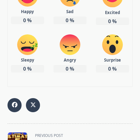
Happy
Sad
Excited
0
%
0
%
0
%
Sleepy
Angry
Surprise
0
%
0
%
0
%
<span
PREVIOUS POST