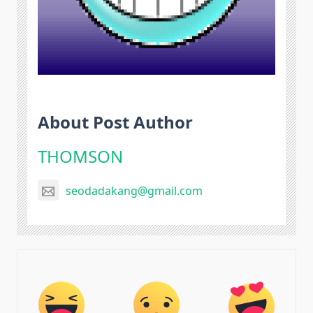
About Post Author
THOMSON
seodadakang@gmail.com