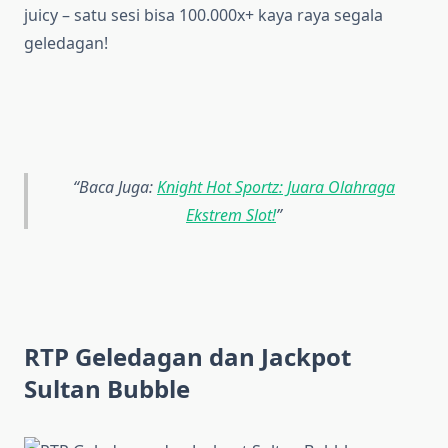
juicy – satu sesi bisa 100.000x+ kaya raya segala
geledagan!
Baca Juga:
Knight Hot Sportz: Juara Olahraga
Ekstrem Slot!
RTP Geledagan dan Jackpot
Sultan Bubble