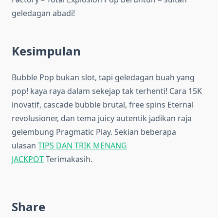
geledagan abadi!
Kesimpulan
Bubble Pop bukan slot, tapi geledagan buah yang
pop! kaya raya dalam sekejap tak terhenti! Cara 15K
inovatif, cascade bubble brutal, free spins Eternal
revolusioner, dan tema juicy autentik jadikan raja
gelembung Pragmatic Play. Sekian beberapa
ulasan
TIPS DAN TRIK MENANG
JACKPOT
Terimakasih.
Share