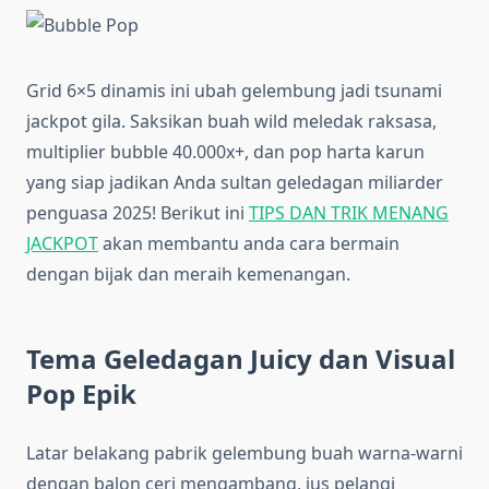
Grid 6×5 dinamis ini ubah gelembung jadi tsunami
jackpot gila. Saksikan buah wild meledak raksasa,
multiplier bubble 40.000x+, dan pop harta karun
yang siap jadikan Anda sultan geledagan miliarder
penguasa 2025! Berikut ini
TIPS DAN TRIK MENANG
JACKPOT
akan membantu anda cara bermain
dengan bijak dan meraih kemenangan.
Tema Geledagan Juicy dan Visual
Pop Epik
Latar belakang pabrik gelembung buah warna-warni
dengan balon ceri mengambang, jus pelangi