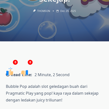
THOMSON
Dec 29, 2025
0
0
Read Time:
2 Minute, 2 Second
Bubble Pop adalah slot geledagan buah dari
Pragmatic Play yang pop! kaya raya dalam sekejap
dengan ledakan juicy triliunan!