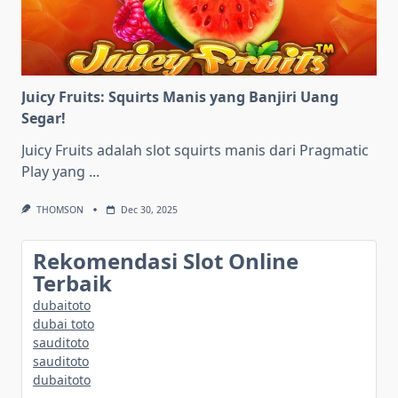
Juicy Fruits: Squirts Manis yang Banjiri Uang
Segar!
Juicy Fruits adalah slot squirts manis dari Pragmatic
Play yang
...
THOMSON
Dec 30, 2025
Rekomendasi Slot Online
Terbaik
dubaitoto
dubai toto
sauditoto
sauditoto
dubaitoto