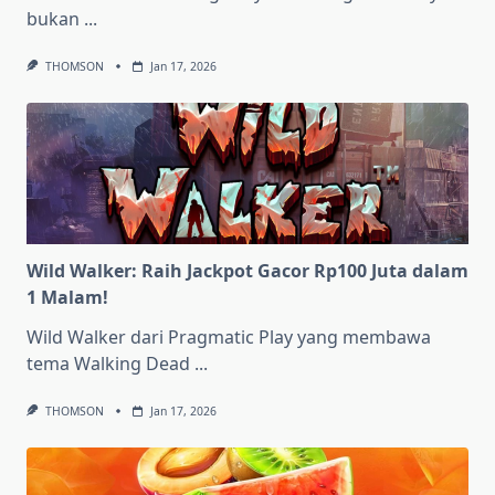
bukan
...
THOMSON
Jan 17, 2026
Wild Walker: Raih Jackpot Gacor Rp100 Juta dalam
1 Malam!
Wild Walker dari Pragmatic Play yang membawa
tema Walking Dead
...
THOMSON
Jan 17, 2026