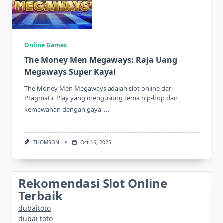
Online Games
The Money Men Megaways: Raja Uang
Megaways Super Kaya!
The Money Men Megaways adalah slot online dari
Pragmatic Play yang mengusung tema hip-hop dan
...
kemewahan dengan gaya
THOMSON
Oct 16, 2025
Rekomendasi Slot Online
Terbaik
dubaitoto
dubai toto