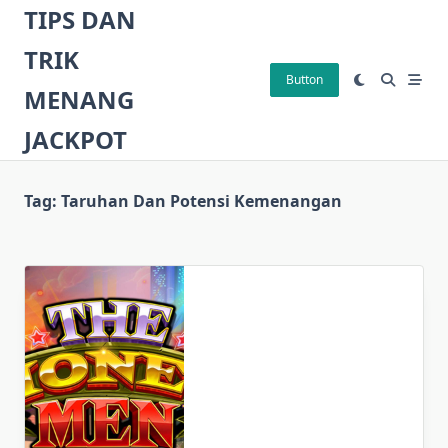
Skip
TIPS DAN
to
TRIK
content
Button
MENANG
JACKPOT
Tag:
Taruhan Dan Potensi Kemenangan